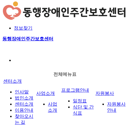
본문 바로가기
로그인
회원가입
정보찾기
사업소개
자원봉사안내
일정표
공지사항
전체메
사업소개
프로그램안내
동행장애인주간보호센터
식단 및 간식표
게시판
포토갤러리
실습안내
자원봉사
열린마당
전체메뉴표
센터소개
프로그램안내
인사말
사업소개
자원봉사
법인소개
일정표
센터소개
사업
자원봉사
식단 및 간
이용안내
소개
안내
식표
찾아오시
는 길