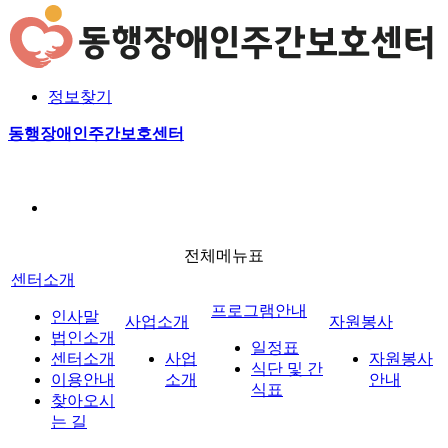
본문 바로가기
로그인
회원가입
정보찾기
사업소개
자원봉사안내
일정표
공지사항
전체메
사업소개
프로그램안내
동행장애인주간보호센터
식단 및 간식표
게시판
포토갤러리
실습안내
자원봉사
열린마당
전체메뉴표
센터소개
프로그램안내
인사말
사업소개
자원봉사
법인소개
일정표
센터소개
사업
자원봉사
식단 및 간
이용안내
소개
안내
식표
찾아오시
는 길