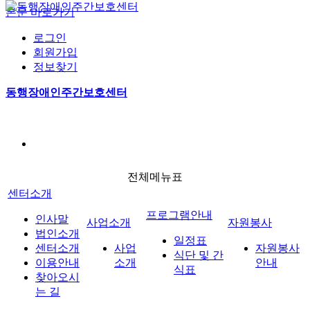
본문 바로가기
로그인
회원가입
정보찾기
사업소개
자원봉사안내
일정표
공지사항
전체메
사업소개
프로그램안내
동행장애인주간보호센터
식단 및 간식표
게시판
포토갤러리
실습안내
자원봉사
열린마당
전체메뉴표
센터소개
프로그램안내
인사말
사업소개
자원봉사
법인소개
일정표
센터소개
사업
자원봉사
식단 및 간
이용안내
소개
안내
식표
찾아오시
는 길